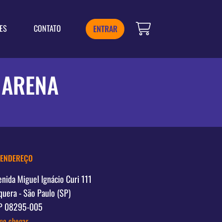
ES
CONTATO
ENTRAR
 ARENA
ENDEREÇO
nida Miguel Ignácio Curi 111
quera - São Paulo (SP)
P 08295-005
mo chegar