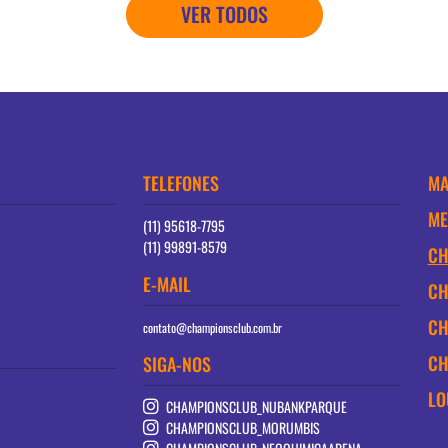
VER TODOS
TELEFONES
MA
ME
(11) 95618-7795
(11) 99891-8579
CH
E-MAIL
CH
CH
contato@championsclub.com.br
CH
SIGA-NOS
LO
CHAMPIONSCLUB_NUBANKPARQUE
CHAMPIONSCLUB_MORUMBIS