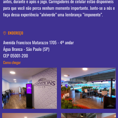
antes, durante e após o jogo. Carregadores de celular estão disponíveis
para que você não perca nenhum momento importante. Junte-se a nós e
faça dessa experiência “alviverde” uma lembrança “imponente”.
ENDEREÇO
Avenida Francisco Matarazzo 1705 - 4º andar
Água Branca - São Paulo (SP)
CEP 05001-200
Como chegar